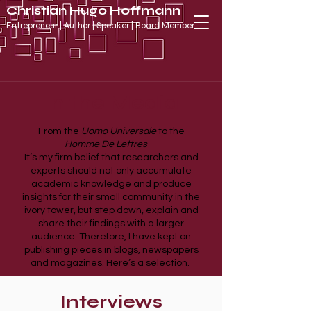
Christian Hugo Hoffmann
Entrepreneur | Author | Speaker | Board Member
In the Media
From the
Uomo Universale
to the
Homme De Lettres
–
It’s my firm belief that researchers and
experts should not only accumulate
academic knowledge and produce
insights for their small community in the
ivory tower, but step down, explain and
share their findings with a larger
audience. Therefore, I have kept on
publishing pieces in blogs, newspapers
and magazines. Here’s a selection.
Interviews