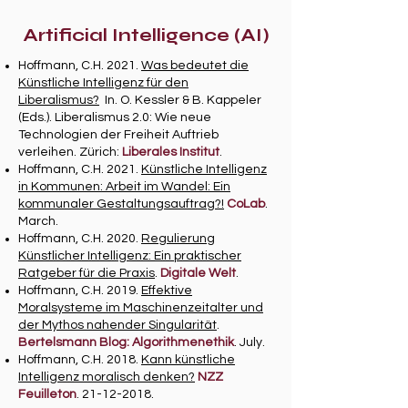
Artificial Intelligence (AI)
Hoffmann, C.H. 2021.
Was bedeutet die
Künstliche Intelligenz für den
Liberalismus?
In. O. Kessler & B. Kappeler
(Eds.). Liberalismus 2.0: Wie neue
Technologien der Freiheit Auftrieb
verleihen. Zürich:
Liberales Institut
.
Hoffmann, C.H. 2021.
Künstliche Intelligenz
in Kommunen: Arbeit im Wandel: Ein
kommunaler Gestaltungsauftrag?!
CoLab
.
March.
Hoffmann, C.H. 2020.
Regulierung
Künstlicher Intelligenz: Ein praktischer
Ratgeber für die Praxis
.
Digitale Welt
.
Hoffmann, C.H. 2019.
Effektive
Moralsysteme im Maschinenzeitalter und
der Mythos nahender Singularität
.
Bertelsmann Blog: Algorithmenethik
. July.
Hoffmann, C.H. 2018.
Kann künstliche
Intelligenz moralisch denken?
NZZ
Feuilleton
.
21-12-2018
.