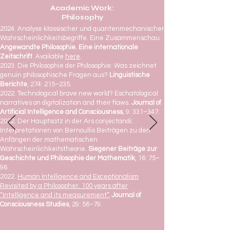
Academic Work:
Philosophy
2024. Analyse klassischer und quantenmechanischer
Wahrscheinlichkeitsbegriffe. Eine Zusammenschau.
Angewandte Philosophie. Eine internationale
Zeitschrift
. Available
here
.
2023
. Die Philosophie der Philosophie: Was zeichnet
genuin philosophische Fragen aus?
Linguistische
Berichte
, 274: 215–235.
2022. Technological brave new world? Eschatological
narratives on digitalization and their flaws.
Journal of
Artificial Intelligence and Consciousness
, 9: 331–347.
2022. Der Hauptsatz in der Ars conjectandi:
Interpretationen von Bernoullis Beiträgen zu den
Anfängen der mathematischen
Wahrscheinlichkeitstheorie.
Siegener Beiträge zur
Geschichte und Philosophie der Mathematik
, 16: 75–
96.
2022.
Human Intelligence and Exceptionalism
Revisited by a Philosopher. 100 years after
“Intelligence and its measurement”.
Journal of
Consciousness Studies
, 29: 56–79.