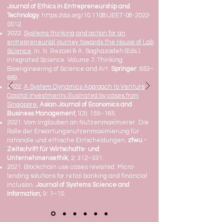
Journal of Ethics in Entrepreneurship and
Technology
.
https://doi.org/10.1108/JEET-08-2022-
0012.
2022.
Systems thinking and action for an
entrepreneurial journey towards the House of Lab
Science
. In. N. Rezaei & A. Saghazadeh (Eds.).
Integrated Science. Volume 7. Thinking:
Bioengineering of Science and Art.
Springer
: 653–
669.
2022.
A System Dynamics Approach to Venture
Capital Investments illustrated by cases from
Singapore.
Asian
Journal of Economics and
Business Management
,1(3): 155–165.
2021. Vom Irrglauben an Nutzenmaximierer. Die
Rolle der Erwartungsnutzenmaximierung für
rationale und ethische Entscheidungen.
zfwu -
Zeitschrift für Wirtschafts- und
Unternehmensethik
, 2: 312–331.
2021. Blockchain use cases revisited: Micro-
lending solutions for retail banking and financial
inclusion.
Journal of Systems Science and
Information
, 9: 1–15.