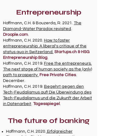
Entrepreneurship
Hoffmann, C.H. & Bouzerda, R. 2021.
The
Diamond-Water Paradox revisited
.
Droople.com
.
Hoffmann, C.H. 2020.
How to foster
entrepreneurship. A liberal's critique of the
status quo in Switzerland.
Startups.ch & HSG
Entrepreneurship Blog
.
Hoffmann, C.H. 2019.
Free the entrepreneurs.
The next stage of human society as the (only)
path to prosperity.
Free Private Cities
.
December.
Hoffmann, C.H. 2019.
Begehrt gegen den
Tech-Feudalismus auf! Die Überwindung des
Tech-Feudalismus und die Zukunft der Arbeit
in Datenarbeit
.
Tagesspiegel
.
The future of banking
Hoffmann, C.H. 2020.
Erfolgreicher