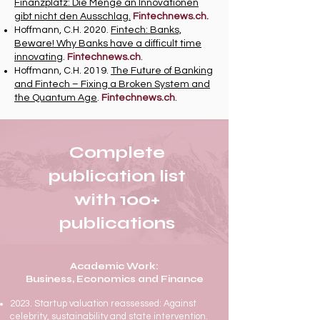
Finanzplatz: Die Menge an Innovationen
gibt nicht den Ausschlag.
Fintechnews.ch.
Hoffmann, C.H. 2020.
Fintech: Banks,
Beware! Why Banks have a difficult time
innovating
.
Fintechnews.ch
.
Hoffmann, C.H. 2019.
The Future of Banking
and Fintech – Fixing a Broken System and
the Quantum Age
.
Fintechnews.ch
.
Complete
publication list
with 100+
publications
Academic Work:
Business, Economics and Finance
2023. Startup valuation reassessed: Against
celebrity, sustainability and state intervention.