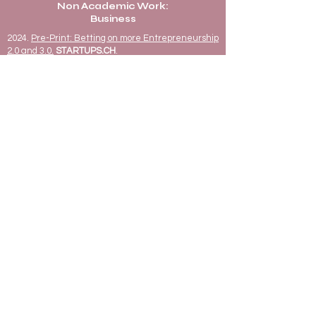
Non Academic Work:
Business
2024
.
Pre-Print: Betting on more Entrepreneurship
2.0 and 3.0.
STARTUPS.CH
.
2023. Interview: Künstliche Intelligenz. Chancen
und Risiken. In. B. Ruetz, & T. Streiff (Eds.). Zehn
Schweizer Unternehmen und Ihre Geschichten:
Kollaborativ. Transformativ. Nachhaltig. Humlikon:
Ars Biographica
: 54–59.
2023.
Der Luxus im neuen Gewand
.
Cervin Blanc
.
2023.
Ecosysteme – Treiber der künftigen
Schweizer Wirtschaft?
Hoffmann Economics
.
& Hohmann, F., Schäfer, D. 2022.
Meet the CFO
#27.
Meet the CFO
, Podcast powered by the
University of St. Gallen
.
Academic conference papers