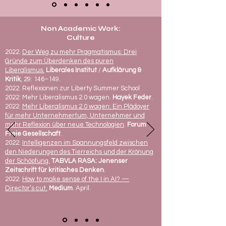
Non Academic Work:
Culture
2022.
Der Weg zu mehr Pragmatismus: Drei
Gründe zum Überdenken des puren
Liberalismus.
Liberales Institut
/
Aufklärung &
Kritik
, 29: 146–149.
2022. Reflexionen zur Liberty Summer School
2022: Mehr Liberalismus 2.0 wagen.
Hayek Feder
.
2022.
Mehr Liberalismus 2.0 wagen: Ein Plädoyer
für mehr Unternehmertum, Unternehmer und
mehr Reflexion über neue Technologien
.
Forum
Freie Gesellschaft
.
2022.
Intelligenzen im Spannungsfeld zwischen
den Niederungen des Tierreichs und der Krönung
der Schöpfung.
TABVLA RASA: Jenenser
Zeitschrift für kritisches Denken
.
2022.
How to make sense of the I in AI? —
Director’s cut.
Medium
. April.