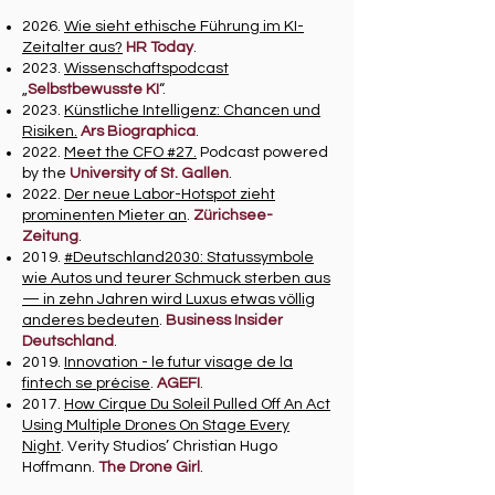
2026.
Wie sieht ethische Führung im KI-
Zeitalter aus?
HR Today
.
2023.
Wissenschaftspodcast
„
Selbstbewusste KI
“.
2023.
Künstliche Intelligenz: Chancen und
Risiken.
Ars Biographica
.
2022.
Meet the CFO #27.
Podcast powered
by the
University of St. Gallen
.
2022.
Der neue Labor-Hotspot zieht
prominenten Mieter an
.
Zürichsee-
Zeitung
.
2019.
#Deutschland2030: Statussymbole
wie Autos und teurer Schmuck sterben aus
— in zehn Jahren wird Luxus etwas völlig
anderes bedeuten
.
Business Insider
Deutschland
.
2019.
Innovation - le futur visage de la
fintech se précise
.
AGEFI
.
2017.
How Cirque Du Soleil Pulled Off An Act
Using Multiple Drones On Stage Every
Night
. Verity Studios’ Christian Hugo
Hoffmann.
The Drone Girl
.